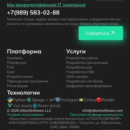
Мы аккредитованная IT компания
+7(989) 583-02-88
Написать отзыв, задать вопрос или предложить сотрудничество вы
можете по указанным контактам или через форму обратной связи.
Связаться
Платформа
Услуги
Контакты
Разработка сайтов
Портфолио
Разработка приложений
FAQ
Разработка игр
Блог
Разработка CRM
Разработчикам
UI/UX дизайн
Партнерская программа
Разработка чат-ботов
Регистрация
Цифровая трансформация
Технологии
Python
Django + drf
Postrgres
Celery
Reddis
Vue (nuxt)
React (next)
© 2026 AtlantSoftware LLC
info@atlantsoftware.com
Условия пользования
Политика конфиденциальности
Общество с ограниченной ответственностью «АТЛАНТСОФТВЕИР»
ИНН 6320079441 ОГРН 1246300005291 г. Тольятти, ул. Юбилейная,
д.40, офис 1506А