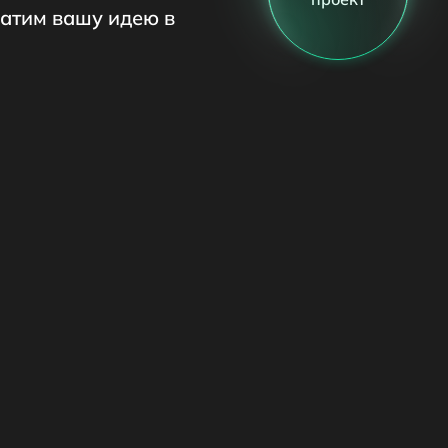
атим вашу идею в