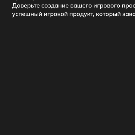
Доверьте создание вашего игрового про
успешный игровой продукт, который заво