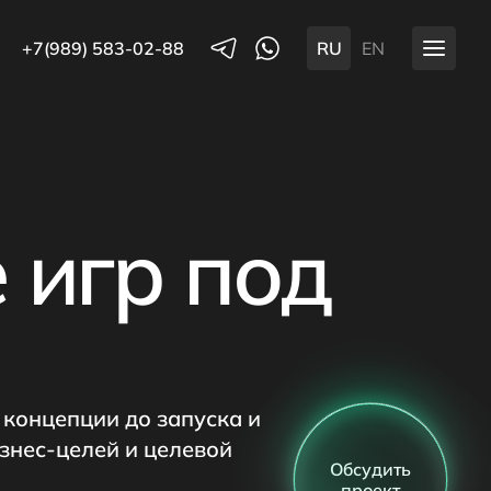
+7(989) 583-02-88
RU
EN
 игр под
 концепции до запуска и
знес-целей и целевой
Обсудить
проект