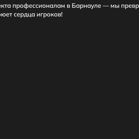
екта профессионалам в Барнауле — мы превр
юет сердца игроков!