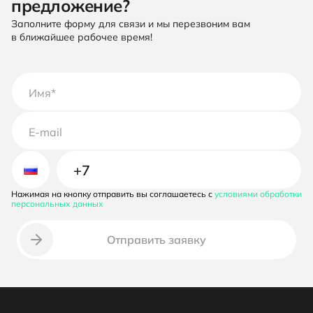
предложение?
Заполните форму для связи и мы перезвоним вам
в ближайшее рабочее время!
Нажимая на кнопку отправить вы соглашаетесь с
условиями обработки
Неверный номер телефона
персональных данных
Отправить заявку