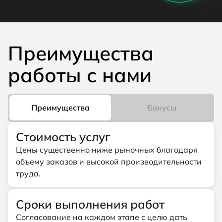
Преимущества
работы с нами
Преимущества
Бонусы
Стоимость услуг
Цены существенно ниже рыночных благодаря
объему заказов и высокой производительности
труда.
Сроки выполнения работ
Согласование на каждом этапе с целю дать