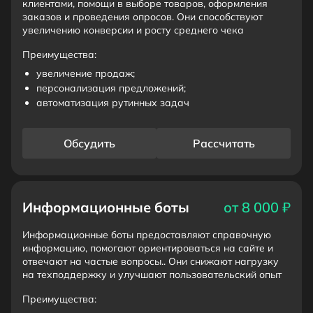
клиентами, помощи в выборе товаров, оформления
заказов и проведения опросов. Они способствуют
увеличению конверсии и росту среднего чека
Преимущества:
увеличение продаж;
персонализация предложений;
автоматизация рутинных задач
Обсудить
Рассчитать
Информационные боты
от 8 000 ₽
Информационные боты предоставляют справочную
информацию, помогают ориентироваться на сайте и
отвечают на частые вопросы.. Они снижают нагрузку
на техподдержку и улучшают пользовательский опыт
Преимущества: