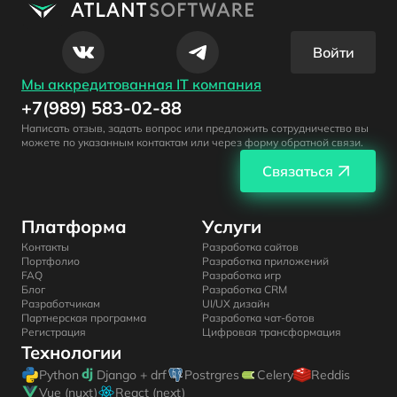
Войти
Мы аккредитованная IT компания
+7(989) 583-02-88
Написать отзыв, задать вопрос или предложить сотрудничество вы
можете по указанным контактам или через форму обратной связи.
Связаться
Платформа
Услуги
Контакты
Разработка сайтов
Портфолио
Разработка приложений
FAQ
Разработка игр
Блог
Разработка CRM
Разработчикам
UI/UX дизайн
Партнерская программа
Разработка чат-ботов
Регистрация
Цифровая трансформация
Технологии
Python
Django + drf
Postrgres
Celery
Reddis
Vue (nuxt)
React (next)