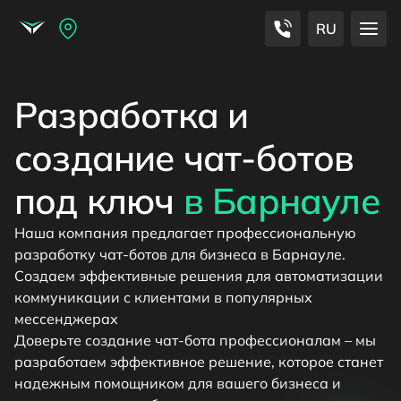
RU
Разработка и
создание чат-ботов
под ключ
в Барнауле
Наша компания предлагает профессиональную
разработку чат-ботов для бизнеса в Барнауле.
Создаем эффективные решения для автоматизации
коммуникации с клиентами в популярных
мессенджерах
Доверьте создание чат-бота профессионалам – мы
разработаем эффективное решение, которое станет
надежным помощником для вашего бизнеса и