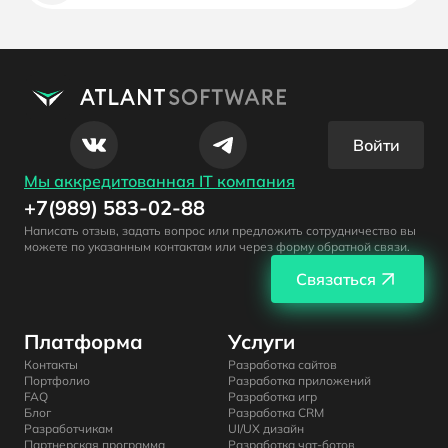
Войти
Мы аккредитованная IT компания
+7(989) 583-02-88
Написать отзыв, задать вопрос или предложить сотрудничество вы
можете по указанным контактам или через форму обратной связи.
Связаться
Платформа
Услуги
Контакты
Разработка сайтов
Портфолио
Разработка приложений
FAQ
Разработка игр
Блог
Разработка CRM
Разработчикам
UI/UX дизайн
Партнерская программа
Разработка чат-ботов